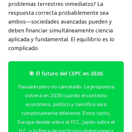
problemas terrestres inmediatos? La
respuesta correcta probablemente sea
ambos—sociedades avanzadas pueden y
deben financiar simultáneamente ciencia
aplicada y fundamental. El equilibrio es lo
complicado.
🎯 El futuro del CEPC en 2026:
Pausado pero no cancelado. La propuesta
volverá en 2030 cuando el contexto
económico, político y científico será
completamente diferente. Entre tanto,
Europa decide sobre el FCC, Japón sobre el
ILC, y la física de partículas global espera