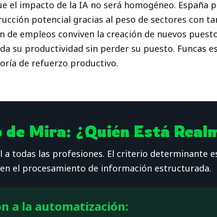
 que el impacto de la IA no será homogéneo. España 
trucción potencial gracias al peso de sectores con 
ión de empleos conviven la creación de nuevos puest
a su productividad sin perder su puesto. Funcas est
oría de refuerzo productivo.
o de Mira: ¿Quién Está Real
ual a todas las profesiones. El criterio determinant
s en el procesamiento de información estructurada.
ón a la automatización: