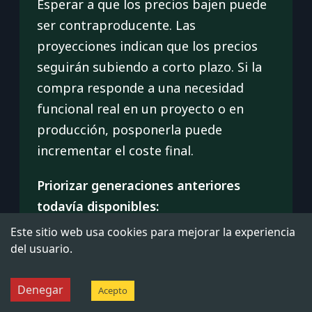
Esperar a que los precios bajen puede
ser contraproducente. Las
proyecciones indican que los precios
seguirán subiendo a corto plazo. Si la
compra responde a una necesidad
funcional real en un proyecto o en
producción, posponerla puede
incrementar el coste final.
Priorizar generaciones anteriores
todavía disponibles:
Este sitio web usa cookies para mejorar la experiencia
En muchos casos de uso, una RTX 4080
del usuario.
o módulos DDR4 de generaciones
anteriores ofrecen un rendimiento más
Denegar
Acepto
que suficiente a precios