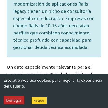
modernización de aplicaciones Rails
legacy tienen un nicho de consultoría
especialmente lucrativo. Empresas con
código Rails de 10-15 años necesitan
perfiles que combinen conocimiento
técnico profundo con capacidad para
gestionar deuda técnica acumulada.
Un dato especialmente relevante para el
mercado español: el 80% de las ofertas de
Este sitio web usa cookies para mejorar la experiencia
trabajo Ruby on Rails en España incluyen
del usuario.
modalidad de teletrabajo total o híbrido
flexible. La naturaleza del trabajo Rails,
Denegar
Acepto
fundamentalmente backend con ciclos de