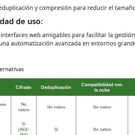
eduplicación y compresión para reducir el tamaño
idad de uso:
interfaces web amigables para facilitar la gestión
una automatización avanzada en entornos grand
ernativas
Compatibilidad con
Cifrado
Deduplicación
la nube
ses
No
No nativo
No nativo
nativo
Sí
(AES-
Sí
No nativo
256)