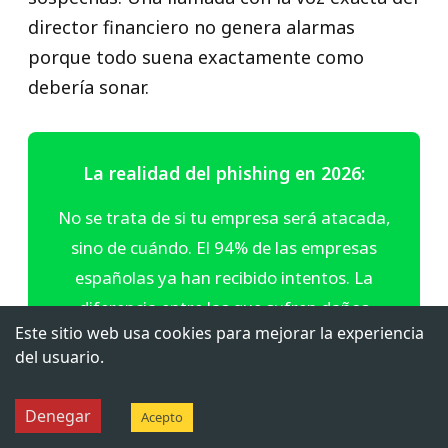
director financiero no genera alarmas
porque todo suena exactamente como
debería sonar.
La realidad del phishing en 2026:
No se trata de si tu empresa será atacada,
sino de cuándo. El 94% de las empresas
españolas ya han recibido intentos. La
diferencia entre las que sufren daños
Este sitio web usa cookies para mejorar la experiencia
graves y las que los mitigan no está en la
del usuario.
tecnología de seguridad que tienen, sino en
los procesos y la cultura que han
Denegar
Acepto
construido para responder ante ellos.