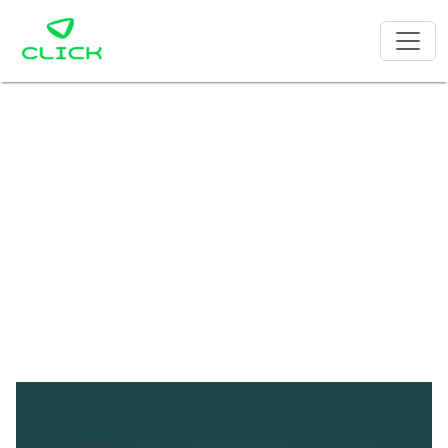
Node. El entorno de
ejecución que lleva
Javascript a otro
nivel